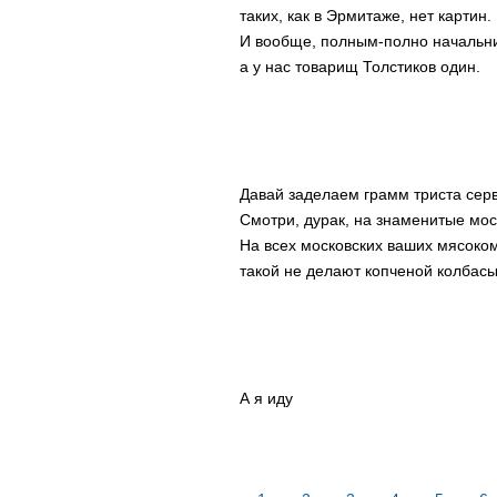
таких, как в Эрмитаже, нет картин.
И вообще, полным-полно начальни
а у нас товарищ Толстиков один.
Давай заделаем грамм триста серв
Смотри, дурак, на знаменитые мос
На всех московских ваших мясоко
такой не делают копченой колбас
А я иду