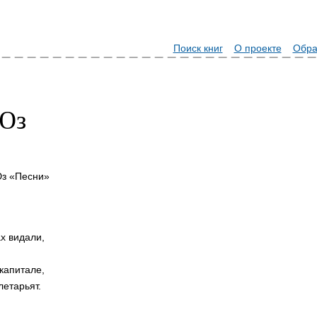
Поиск книг
О проекте
Обра
Юз
Юз «Песни»
х видали,
 капитале,
летарьят.