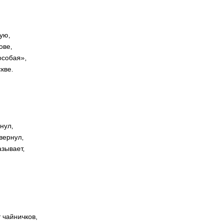
ую,
ове,
особая»,
скве.
нул,
вернул,
азывает,
 чайничков,