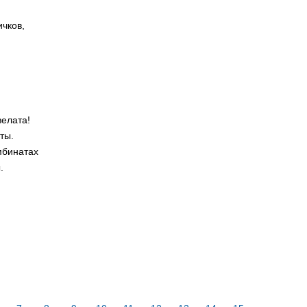
чков,
елата!
ты.
мбинатах
ы.