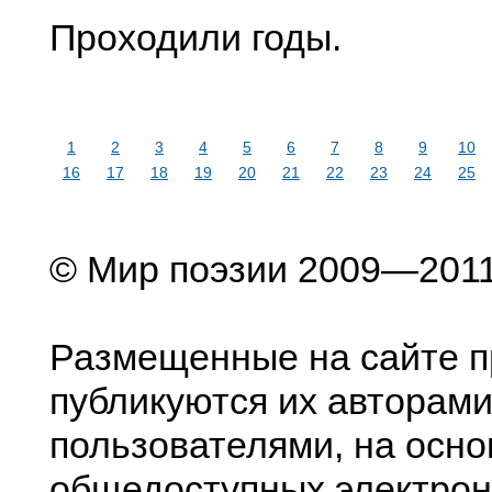
Проходили годы.
1
2
3
4
5
6
7
8
9
10
16
17
18
19
20
21
22
23
24
25
© Мир поэзии 2009—201
Размещенные на сайте п
публикуются их авторами
пользователями, на осно
общедоступных электрон