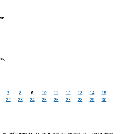
ли,
шь,
7
8
9
10
11
12
13
14
15
22
23
24
25
26
27
28
29
30
ия, публикуются их авторами и другими пользователями,