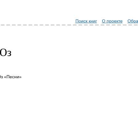
Поиск книг
О проекте
Обра
Юз
Юз «Песни»