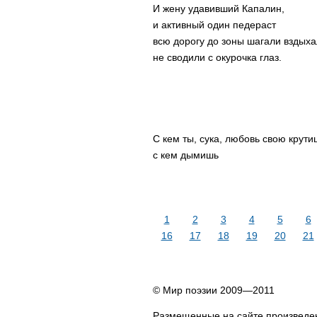
И жену удавивший Капалин,
и активный один педераст
всю дорогу до зоны шагали вздыха
не сводили с окурочка глаз.
С кем ты, сука, любовь свою крути
с кем дымишь
1
2
3
4
5
6
16
17
18
19
20
21
© Мир поэзии 2009—2011
Размещенные на сайте произведен