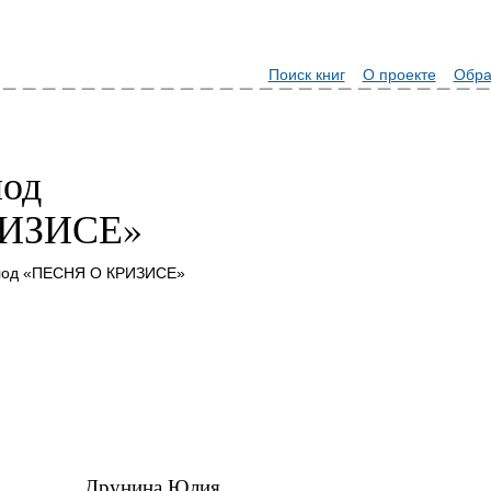
Поиск книг
О проекте
Обра
лод
РИЗИСЕ»
лод «ПЕСНЯ О КРИЗИСЕ»
Друнина Юлия