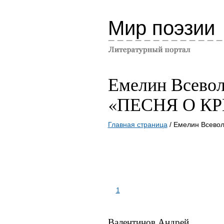
Мир поэзии
Емелин Всево
«ПЕСНЯ О К
Главная страница
/ Емелин Всево
1
Валентинов Андрей