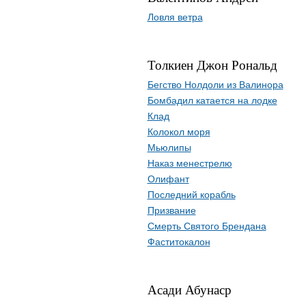
Ловля ветра
Толкиен Джон Рональд
Бегство Нолдоли из Валинора
Бомбадил катается на лодке
Клад
Колокол моря
Мьюлипы
Наказ менестрелю
Олифант
Последний корабль
Призвание
Смерть Святого Брендана
Фаститокалон
Асади Абунаср