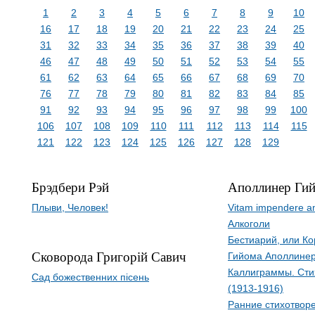
1
2
3
4
5
6
7
8
9
10
16
17
18
19
20
21
22
23
24
25
31
32
33
34
35
36
37
38
39
40
46
47
48
49
50
51
52
53
54
55
61
62
63
64
65
66
67
68
69
70
76
77
78
79
80
81
82
83
84
85
91
92
93
94
95
96
97
98
99
100
106
107
108
109
110
111
112
113
114
115
121
122
123
124
125
126
127
128
129
Брэдбери Рэй
Аполлинер Ги
Плыви, Человек!
Vitam impendere a
Алкоголи
Бестиарий, или К
Сковорода Григорій Савич
Гийома Аполлине
Каллиграммы. Сти
Сад божественних пісень
(1913-1916)
Ранние стихотворе