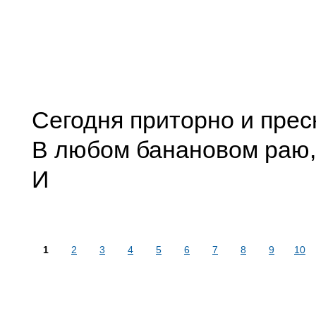
Сегодня приторно и прес
В любом банановом раю,
И
1
2
3
4
5
6
7
8
9
10