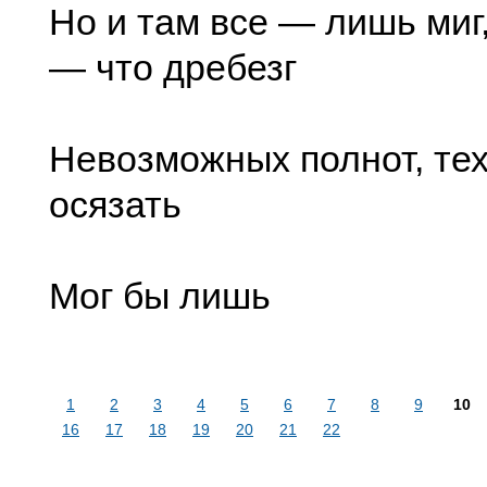
Но и там все — лишь миг,
— что дребезг
Невозможных полнот, тех
осязать
Мог бы лишь
1
2
3
4
5
6
7
8
9
10
16
17
18
19
20
21
22