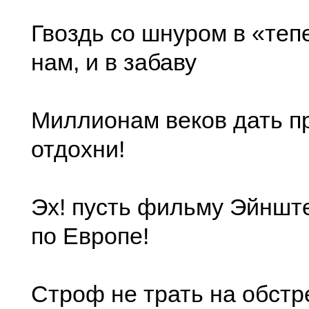
Гвоздь со шнуром в «теп
нам, и в забаву
Миллионам веков дать пр
отдохни!
Эх! пусть фильму Эйншт
по Европе!
Строф не трать на обстр