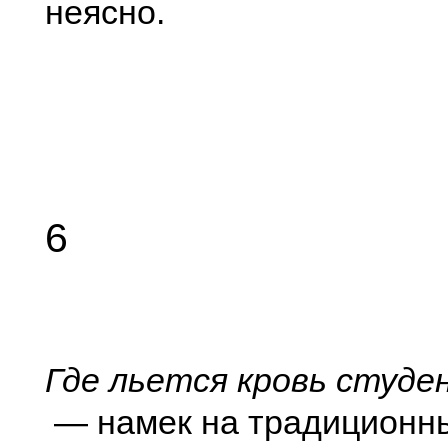
неясно.
6
Где льется кровь студ
— намек на традиционн