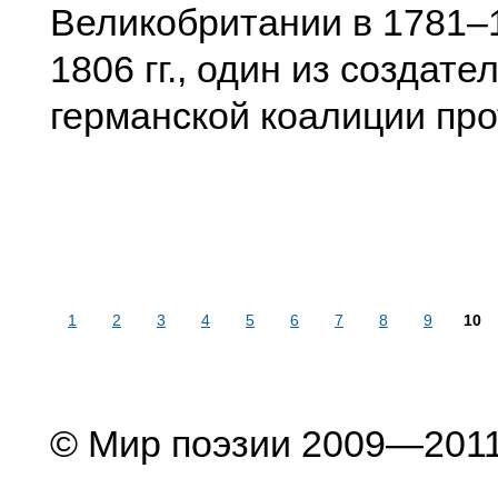
Великобритании в 1781–
1806 гг., один из создате
германской коалиции про
1
2
3
4
5
6
7
8
9
10
© Мир поэзии 2009—201