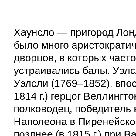
Хаунсло — пригород Лонд
было много аристократи
дворцов, в которых часто
устраивались балы. Уэл
Уэлсли (1769–1852), впо
1814 г.) герцог Веллингто
полководец, победитель 
Наполеона в Пиренейско
позднее (в 1815 г.) при В