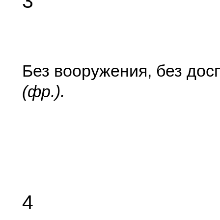
3
Без вооружения, без дос
(фр.).
4