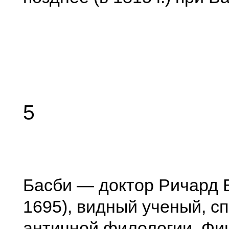
5
Басби — доктор Ричард 
1695), видный ученый, с
античной филологии. Фи