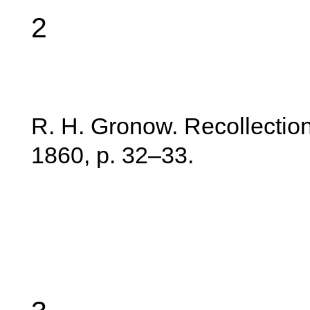
2
R. H. Gronow. Recollectio
1860, p. 32–33.