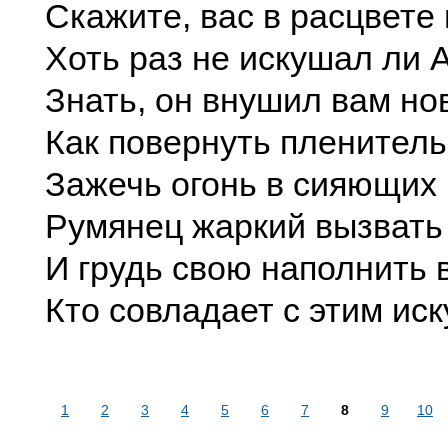
Скажите, вас в расцвете
Хоть раз не искушал ли 
Знать, он внушил вам но
Как повернуть пленител
Зажечь огонь в сияющих 
Румянец жаркий вызвать
И грудь свою наполнить
Кто совладает с этим ис
1
2
3
4
5
6
7
8
9
10