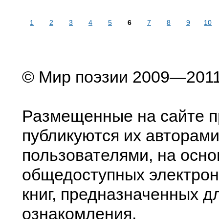
1
2
3
4
5
6
7
8
9
10
© Мир поэзии 2009—201
Размещенные на сайте п
публикуются их авторами
пользователями, на осно
общедоступных электрон
книг, предназначенных д
ознакомления.