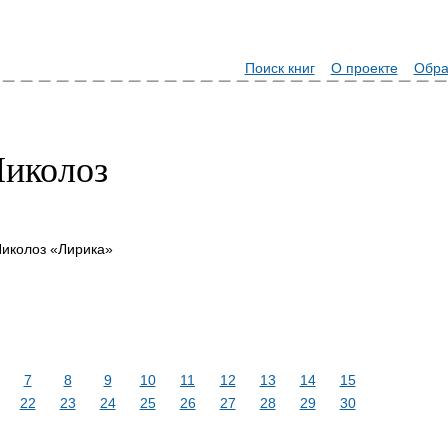
Поиск книг
О проекте
Обра
Николоз
иколоз «Лирика»
7
8
9
10
11
12
13
14
15
22
23
24
25
26
27
28
29
30