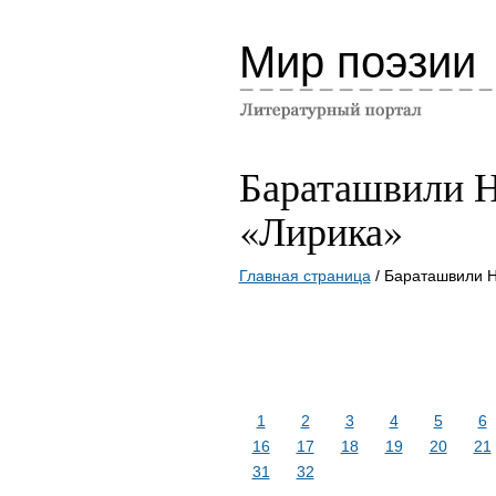
Мир поэзии
Бараташвили 
«Лирика»
Главная страница
/ Бараташвили Н
1
2
3
4
5
6
16
17
18
19
20
21
31
32