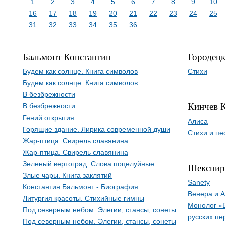
1
2
3
4
5
6
7
8
9
10
16
17
18
19
20
21
22
23
24
25
31
32
33
34
35
36
Бальмонт Константин
Городецк
Будем как солнце. Книга символов
Стихи
Будем как солнце. Книга символов
В безбрежности
Кинчев 
В безбрежности
Гений открытия
Алиса
Горящие здание. Лирика современной души
Стихи и пе
Жар-птица. Свирель славянина
Жар-птица. Свирель славянина
Зеленый вертоград. Слова поцелуйные
Шекспир
Злые чары. Книга заклятий
Sanety
Константин Бальмонт - Биография
Венера и 
Литургия красоты. Стихийные гимны
Монолог «
Под северным небом. Элегии, стансы, сонеты
русских пе
Под северным небом. Элегии, стансы, сонеты