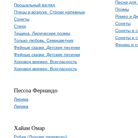
Песни для
Прощальный взгляд
Поэмы
Птицы в воздухе. Строки напевные
Ромео и Д
Сонеты
Сонеты
Стихи
Сонеты и с
Тишина. Лирические поэмы
Сонеты и с
Только любовь. Семицветник
Феникс и г
Фейные сказки. Детские песенки
Фейные сказки. Детские песенки
Хоровод времен. Всегласность
Хоровод времен. Всегласность
Пессоа Фернандо
Лирика
Лирика
Хайам Омар
Рубаи (Лучшие переводы)