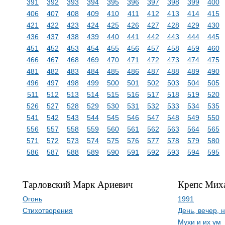
391
392
393
394
395
396
397
398
399
400
406
407
408
409
410
411
412
413
414
415
421
422
423
424
425
426
427
428
429
430
436
437
438
439
440
441
442
443
444
445
451
452
453
454
455
456
457
458
459
460
466
467
468
469
470
471
472
473
474
475
481
482
483
484
485
486
487
488
489
490
496
497
498
499
500
501
502
503
504
505
511
512
513
514
515
516
517
518
519
520
526
527
528
529
530
531
532
533
534
535
541
542
543
544
545
546
547
548
549
550
556
557
558
559
560
561
562
563
564
565
571
572
573
574
575
576
577
578
579
580
586
587
588
589
590
591
592
593
594
595
Тарловский Марк Ариевич
Крепс Мих
Огонь
1991
Стихотворения
День, вечер, н
Мухи и их ум