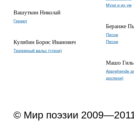
Мухи и их ум
Вашуткин Николай
Геракл
Беранже П
Песни
Кулибин Борис Иванович
Песни
Тюремный вальс (стихи)
Машо Гил
Apprehende ar
доспехи)
© Мир поэзии 2009—201