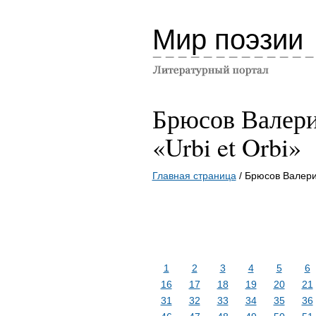
Мир поэзии
Брюсов Валер
«Urbi et Orbi»
Главная страница
/ Брюсов Валерий
1
2
3
4
5
6
16
17
18
19
20
21
31
32
33
34
35
36