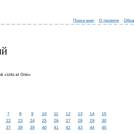
Поиск книг
О проекте
Обра
ий
 «Urbi et Orbi»
7
8
9
10
11
12
13
14
15
22
23
24
25
26
27
28
29
30
37
38
39
40
41
42
43
44
45