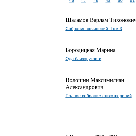
46
47
48
49
50
51
Шаламов Варлам Тихонови
Собрание сочинений. Том 3
Бородицкая Марина
Ода близорукости
Волошин Максимилиан
Александрович
Полное собрание стихотворений