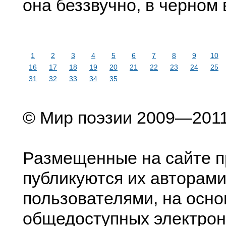
она беззвучно, в черном 
1
2
3
4
5
6
7
8
9
10
16
17
18
19
20
21
22
23
24
25
31
32
33
34
35
© Мир поэзии 2009—201
Размещенные на сайте п
публикуются их авторами
пользователями, на осно
общедоступных электрон