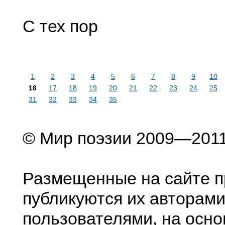
С тех пор
1
2
3
4
5
6
7
8
9
10
16
17
18
19
20
21
22
23
24
25
31
32
33
34
35
© Мир поэзии 2009—201
Размещенные на сайте п
публикуются их авторами
пользователями, на осно