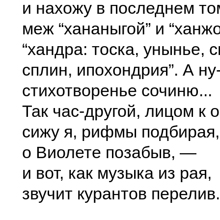
и нахожу в последнем то
меж “хананыгой” и “ханж
“хандра: тоска, унынье, с
сплин, ипохондрия”. А ну
стихотворенье сочиню...
Так час-другой, лицом к 
сижу я, рифмы подбирая,
о Виолете позабыв, —
и вот, как музыка из рая,
звучит курантов перелив.