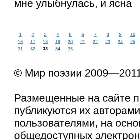
мне улыбнулась, и ясна
1
2
3
4
5
6
7
8
9
10
16
17
18
19
20
21
22
23
24
25
31
32
33
34
35
© Мир поэзии 2009—201
Размещенные на сайте п
публикуются их авторами
пользователями, на осно
общедоступных электрон