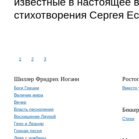
известные в настоящее 
стихотворения Сергея Ес
1
2
3
Шиллер Фридрих Иоганн
Росто
Боги Греции
Вместо 
Величие мира
Вечер
Бекке
Власть песнопения
Восхищение Лаурой
Стихи
Геро и Леандр
Горная песня
Дева с чужбины