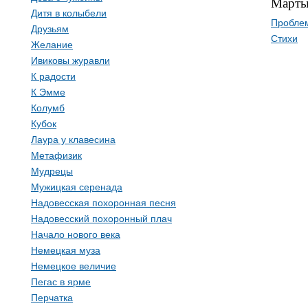
Марты
Дитя в колыбели
Пробле
Друзьям
Стихи
Желание
Ивиковы журавли
К радости
К Эмме
Колумб
Кубок
Лаура у клавесина
Метафизик
Мудрецы
Мужицкая серенада
Надовесская похоронная песня
Надовесский похоронный плач
Начало нового века
Немецкая муза
Немецкое величие
Пегас в ярме
Перчатка