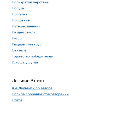
Поликратов перстень
Порука
Прогулка
Прошение
Путешественник
Раздел земли
Руссо
Рыцарь Тогенбург
Сеятель
Торжество победителей
Юноша у ручья
Дельвиг Антон
А А Дельвиг - об авторе
Полное собрание стихотворений
Стихи