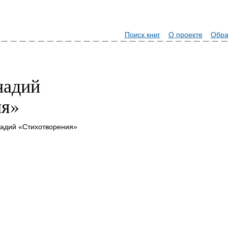
Поиск книг
О проекте
Обра
надий
ия»
надий «Стихотворения»