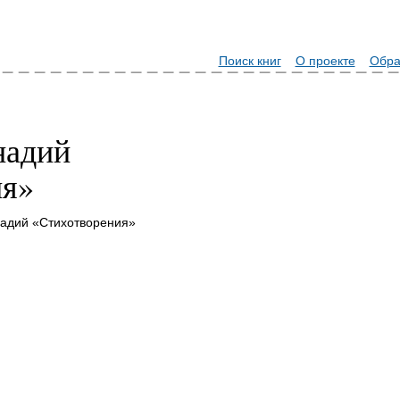
Поиск книг
О проекте
Обра
надий
ия»
надий «Стихотворения»