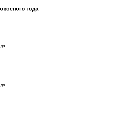
сокосного года
ода
ода