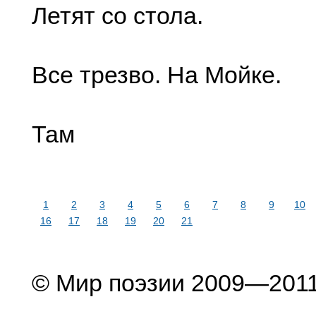
Летят со стола.
Все трезво. На Мойке.
Там
1
2
3
4
5
6
7
8
9
10
16
17
18
19
20
21
© Мир поэзии 2009—201