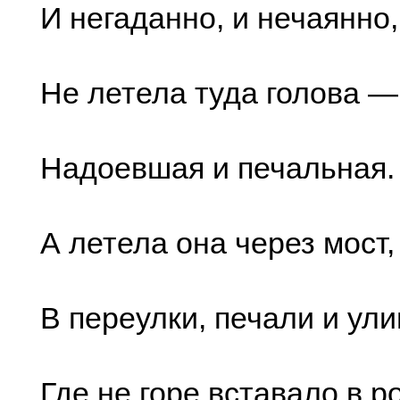
И негаданно, и нечаянно
Не летела туда голова —
Надоевшая и печальная.
А летела она через мост,
В переулки, печали и ул
Где не горе вставало в ро