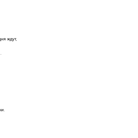
ня ждут,
.
ки.