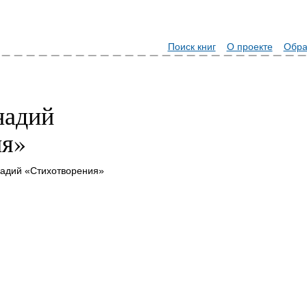
Поиск книг
О проекте
Обра
надий
ия»
надий «Стихотворения»