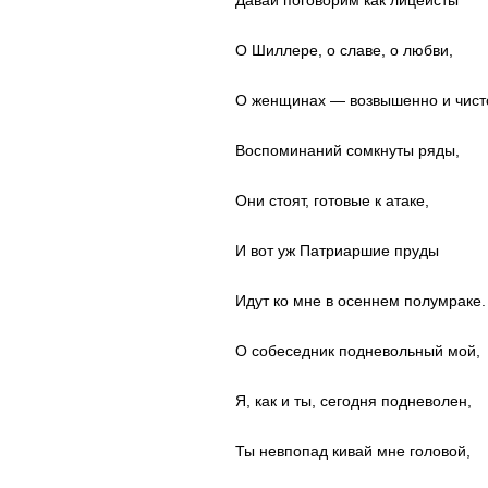
Давай поговорим как лицеисты
О Шиллере, о славе, о любви,
О женщинах — возвышенно и чист
Воспоминаний сомкнуты ряды,
Они стоят, готовые к атаке,
И вот уж Патриаршие пруды
Идут ко мне в осеннем полумраке.
О собеседник подневольный мой,
Я, как и ты, сегодня подневолен,
Ты невпопад кивай мне головой,