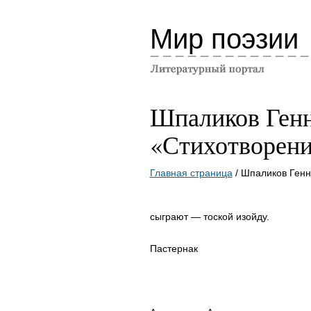
Мир поэзии
Шпаликов Ген
«Стихотворен
Главная страница
/ Шпаликов Ген
сыграют — тоской изойду.
Пастернак