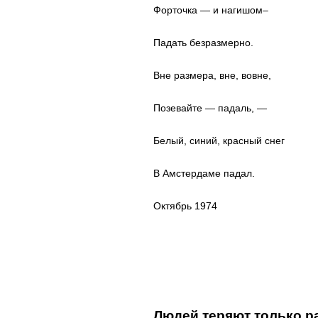
Форточка — и нагишом–
Падать безразмерно.
Вне размера, вне, вовне,
Позевайте — падаль, —
Белый, синий, красный снег
В Амстердаме падал.
Октябрь 1974
Людей теряют только р