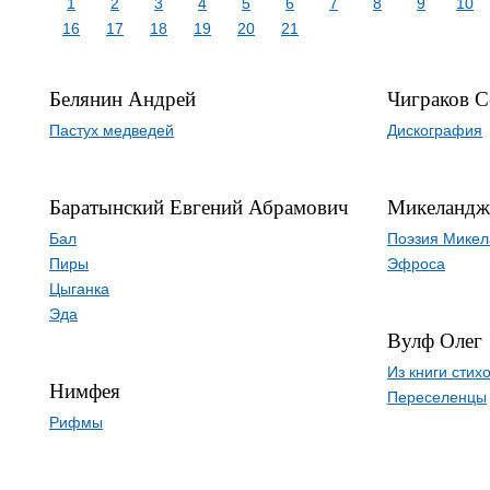
1
2
3
4
5
6
7
8
9
10
16
17
18
19
20
21
Белянин Андрей
Чиграков С
Пастух медведей
Дискография
Баратынский Евгений Абрамович
Микеландж
Бал
Поэзия Микел
Пиры
Эфроса
Цыганка
Эда
Вулф Олег
Из книги стихо
Нимфея
Переселенцы
Рифмы