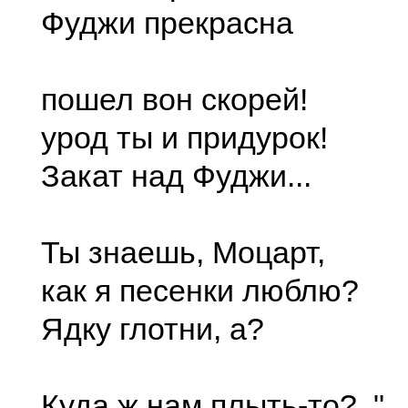
Фуджи прекрасна
пошел вон скорей!
урод ты и придурок!
Закат над Фуджи...
Ты знаешь, Моцарт,
как я песенки люблю?
Ядку глотни, а?
Куда ж нам плыть-то?.."