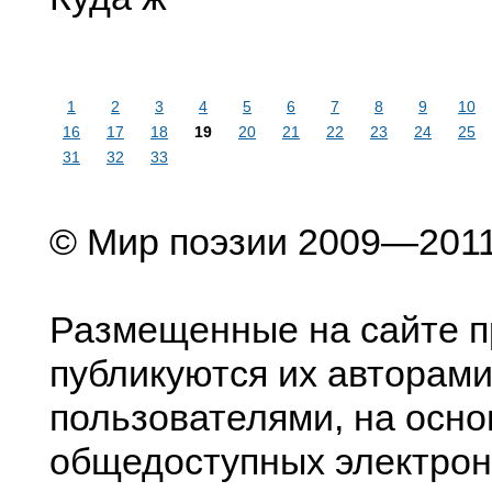
1
2
3
4
5
6
7
8
9
10
16
17
18
19
20
21
22
23
24
25
31
32
33
© Мир поэзии 2009—201
Размещенные на сайте п
публикуются их авторами
пользователями, на осно
общедоступных электрон