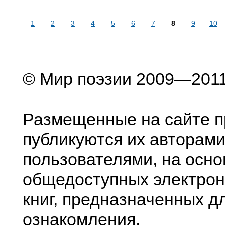
1
2
3
4
5
6
7
8
9
10
© Мир поэзии 2009—201
Размещенные на сайте п
публикуются их авторами
пользователями, на осно
общедоступных электрон
книг, предназначенных д
ознакомления.