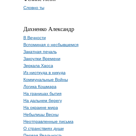
Словно ты
Дахненко Александр
В Вечности
Вспоминая о несбывшемся
Закатная печаль
Закоулки Времени
Зеркала Хаоса
Из ниоткуда в никуда
Коммунальные Войны
Логика Кошмара
На границах бытия
На дальнем берегу
На окраине мира
Небылицы Весны
Неотправленные письма
О странствиях души
Первая Реальность