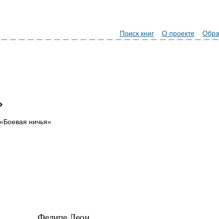
Поиск книг
О проекте
Обра
»
«Боевая ничья»
Фелипе Леон