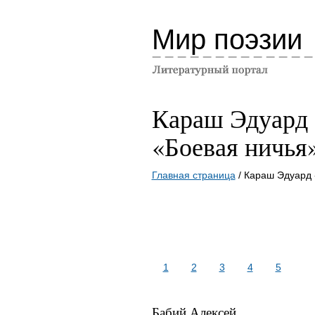
Мир поэзии
Караш Эдуард
«Боевая ничья
Главная страница
/ Караш Эдуард 
1
2
3
4
5
Бабий Алексей