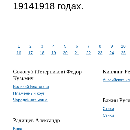
19141918 годах.
1
2
3
4
5
6
7
8
9
10
16
17
18
19
20
21
22
23
24
25
Сологуб (Тетерников) Федор
Киплинг Р
Кузьмич
Английская к
Великий Благовест
Пламенный круг
Бажин Рус
Чародейная чаша
Стихи
Стихи
Радищев Александр
Бова