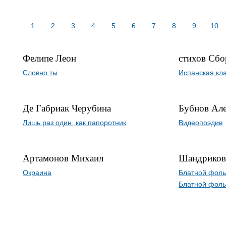
1
2
3
4
5
6
7
8
9
10
Фелипе Леон
стихов Сбо
Словно ты
Испанская кл
Де Габриак Черубина
Бубнов Ал
Лишь раз один, как папоротник
Видеопоэдив
Артамонов Михаил
Шандриков
Окраина
Блатной фоль
Блатной фоль