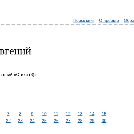
Поиск книг
О проекте
Обра
вгений
вгений «Стихи (3)»
7
8
9
10
11
12
13
14
15
22
23
24
25
26
27
28
29
30