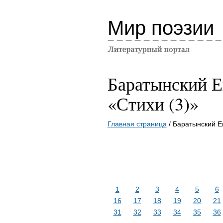
Мир поэзии
Баратынский Е
«Стихи (3)»
Главная страница
/ Баратынский Е
1
2
3
4
5
6
16
17
18
19
20
21
31
32
33
34
35
36