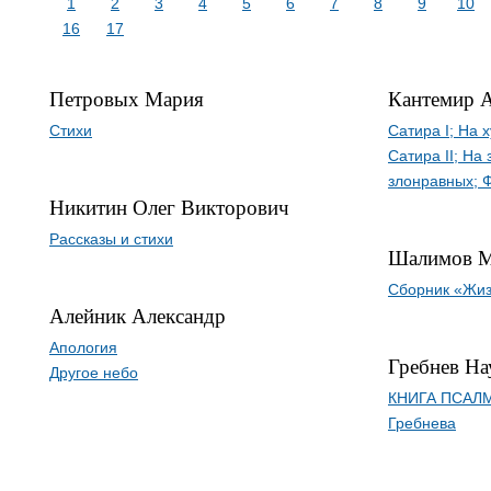
1
2
3
4
5
6
7
8
9
10
16
17
Петровых Мария
Кантемир 
Стихи
Сатира I; На 
Сатира II; На
злонравных; 
Никитин Олег Викторович
Рассказы и стихи
Шалимов М
Сборник «Жиз
Алейник Александр
Апология
Гребнев Н
Другое небо
КНИГА ПСАЛМ
Гребнева