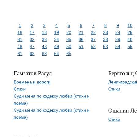
1
2
3
4
5
6
7
8
9
10
16
17
18
19
20
21
22
23
24
25
31
32
33
34
35
36
37
38
39
40
46
47
48
49
50
51
52
53
54
55
61
62
63
64
65
Гамзатов Расул
Берггольц 
Времена и дороги
Ленинградски
Стихи
Стихи
Суди меня по кодексу любви (стихи и
поэма)
Ошанин Ле
Суди меня по кодексу любви (стихи и
поэма)
Стихи