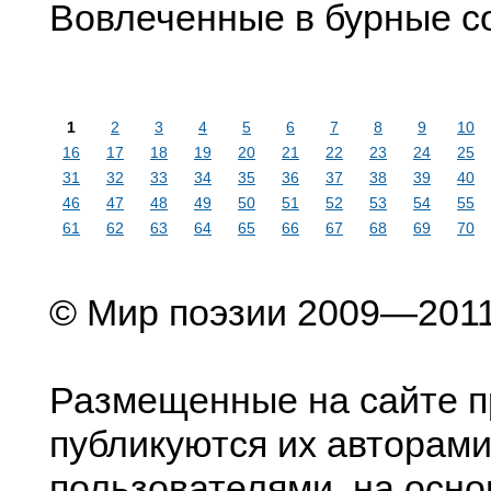
Вовлеченные в бурные с
1
2
3
4
5
6
7
8
9
10
16
17
18
19
20
21
22
23
24
25
31
32
33
34
35
36
37
38
39
40
46
47
48
49
50
51
52
53
54
55
61
62
63
64
65
66
67
68
69
70
© Мир поэзии 2009—201
Размещенные на сайте п
публикуются их авторами
пользователями, на осно