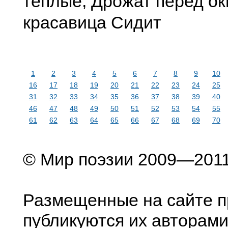
теплые, Дрожат перед ок
красавица Сидит
1
2
3
4
5
6
7
8
9
10
16
17
18
19
20
21
22
23
24
25
31
32
33
34
35
36
37
38
39
40
46
47
48
49
50
51
52
53
54
55
61
62
63
64
65
66
67
68
69
70
© Мир поэзии 2009—201
Размещенные на сайте п
публикуются их авторами