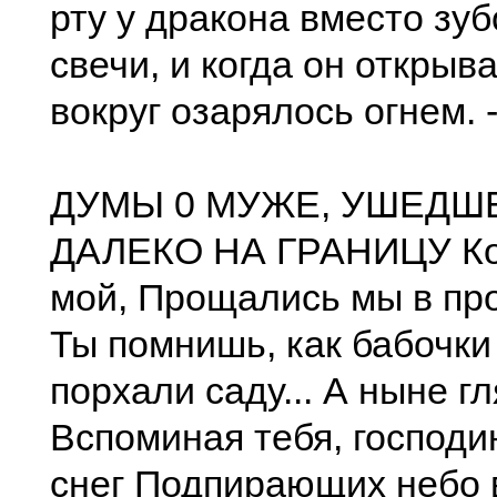
рту у дракона вместо зу
свечи, и когда он открыва
вокруг озарялось огнем. ----
ДУМЫ 0 МУЖЕ, УШЕДШ
ДАЛЕКО НА ГРАНИЦУ Ког
мой, Прощались мы в пр
Ты помнишь, как бабочк
порхали саду... А ныне гл
Вспоминая тебя, господин
снег Подпирающих небо 