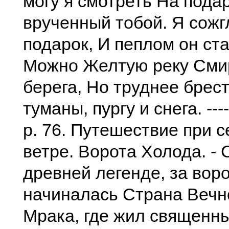
могу я смотреть На подар
врученный тобой. Я сожг
подарок, И пеплом он ста
Можно Желтую реку Смир
берега, Но труднее брес
туманы, пургу и снега. ------
р. 76. Путешествие при 
ветре. Ворота Холода. - 
древней легенде, за вор
начиналась Страна Вечн
Мрака, где жил священны