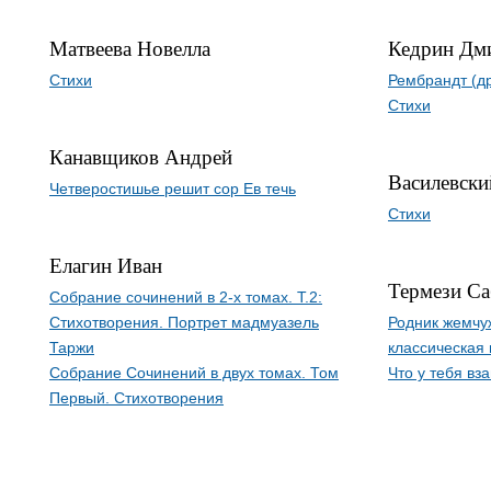
Матвеева Новелла
Кедрин Дм
Стихи
Рембрандт (др
Стихи
Канавщиков Андрей
Василевски
Четверостишье решит сор Ев течь
Стихи
Елагин Иван
Термези С
Собрание сочинений в 2-х томах. Т.2:
Стихотворения. Портрет мадмуазель
Родник жемчу
Таржи
классическая 
Собрание Сочинений в двух томах. Том
Что у тебя вз
Первый. Стихотворения