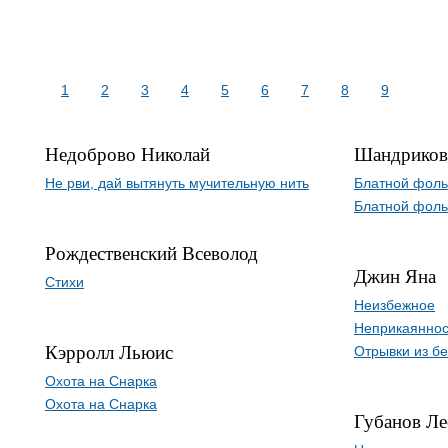
1
2
3
4
5
6
7
8
9
Недоброво Николай
Шандриков
Не рви, дай вытянуть мучительную нить
Блатной фоль
Блатной фоль
Рождественский Всеволод
Джин Яна
Стихи
Неизбежное
Неприкаяннос
Кэрролл Льюис
Отрывки из б
Охота на Снарка
Охота на Снарка
Губанов Л