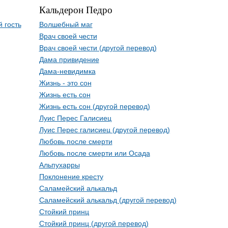
Кальдерон Педро
 гость
Волшебный маг
Врач своей чести
Врач своей чести (другой перевод)
Дама привидение
Дама-невидимка
Жизнь - это сон
Жизнь есть сон
Жизнь есть сон (другой перевод)
Луис Перес Галисиец
Луис Перес галисиец (другой перевод)
Любовь после смерти
Любовь после смерти или Осада
Альпухарры
Поклонение кресту
Саламейский алькальд
Саламейский алькальд (другой перевод)
Стойкий принц
Стойкий принц (другой перевод)