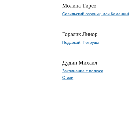
Молина Тирсо
Севильский озорник, или Каменный
Горалик Линор
Подсекай, Петруша
Дудин Михаил
Заклинание с полюса
Стихи