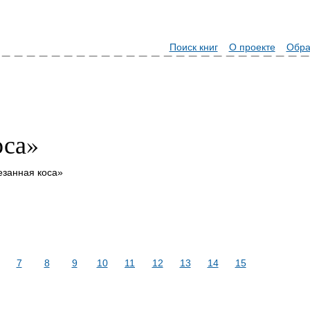
Поиск книг
О проекте
Обра
оса»
занная коса»
7
8
9
10
11
12
13
14
15