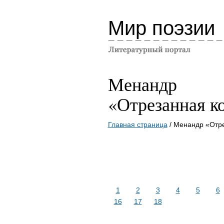
Мир поэзии
Менандр
«Отрезанная к
Главная страница
/ Менандр «Отре
1
2
3
4
5
6
16
17
18