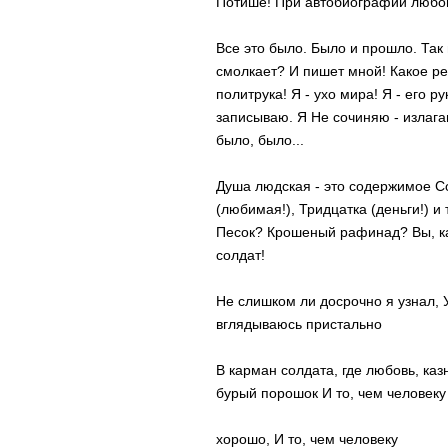
Потише! При автобиографии любо
Все это было. Было и прошло. Так
смолкает? И пишет мной! Какое ре
политрука! Я - ухо мира! Я - его р
записываю. Я Не сочиняю - излага
было, было...
Душа людская - это содержимое Со
(любимая!), Тридцатка (деньги!) и
Песок? Крошеный рафинад? Вы, каж
солдат!
Не слишком ли досрочно я узнал, 
вглядываюсь пристально
В карман солдата, где любовь, каз
бурый порошок И то, чем человеку
хорошо, И то, чем человеку