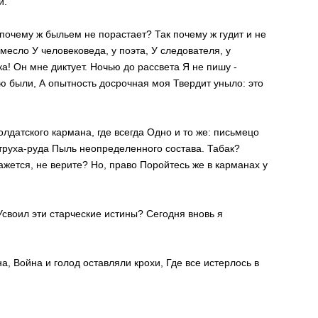
й.
 почему ж быльем не порастает? Так почему ж гудит и не
месло У человековеда, у поэта, У следователя, у
ука! Он мне диктует. Ночью до рассвета Я не пишу -
ю были, А опытность досрочная моя Твердит уныло: это
лдатского кармана, где всегда Одно и то же: письмецо
 труха-руда Пыль неопределенного состава. Табак?
ется, не верите? Но, право Поройтесь же в карманах у
Усвоил эти старческие истины? Сегодня вновь я
на, Война и голод оставляли крохи, Где все истерлось в