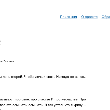
Поиск книг
О проекте
Обра
с
 «Стихи»
ы лечь скорей, Чтобы лечь и спать Никогда не встать.
азывают про свое: про счастье И про несчастье. Про
се это слышать, слышать! Я так устал, что я кричу: -