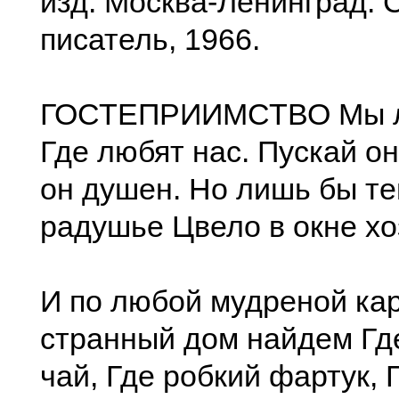
изд. Москва-Ленинград: 
писатель, 1966.
ГОСТЕПРИИМСТВО Мы л
Где любят нас. Пускай он
он душен. Но лишь бы т
радушье Цвело в окне хо
И по любой мудреной кар
странный дом найдем Гд
чай, Где робкий фартук, Г