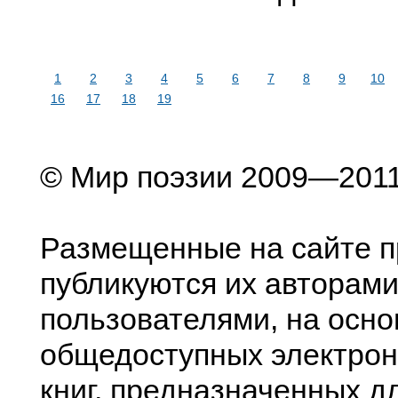
1
2
3
4
5
6
7
8
9
10
16
17
18
19
© Мир поэзии 2009—201
Размещенные на сайте п
публикуются их авторами
пользователями, на осно
общедоступных электрон
книг, предназначенных д