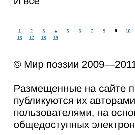
И всё
1
2
3
4
5
6
7
8
9
10
16
17
18
19
© Мир поэзии 2009—201
Размещенные на сайте п
публикуются их авторами
пользователями, на осно
общедоступных электрон