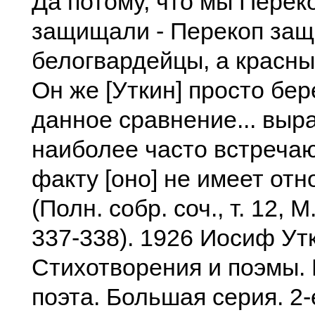
Да потому, что мы Перек
защищали - Перекоп за
белогвардейцы, а красные
Он же [Уткин] просто бер
данное сравнение... выр
наиболее часто встречаю
факту [оно] не имеет от
(Полн. собр. соч., т. 12, М.
337-338). 1926 Иосиф Ут
Стихотворения и поэмы.
поэта. Большая серия. 2-