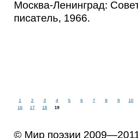
Москва-Ленинград: Сове
писатель, 1966.
1
2
3
4
5
6
7
8
9
10
16
17
18
19
© Мир поэзии 2009—201