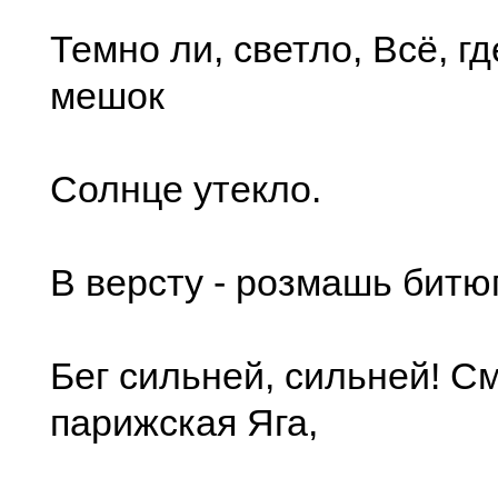
Темно ли, светло, Всё, г
мешок
Солнце утекло.
В версту - розмашь битюг
Бег сильней, сильней! См
парижская Яга,