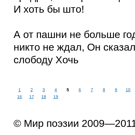
И хоть бы што!
А от пашни не больше год
никто не ждал, Он сказал
слободу Хочь
1
2
3
4
5
6
7
8
9
10
16
17
18
19
© Мир поэзии 2009—201