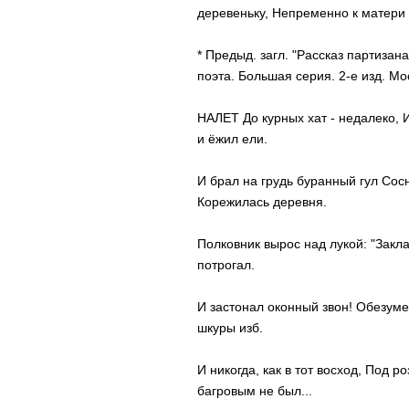
деревеньку, Непременно к матери 
* Предыд. загл. "Рассказ партизан
поэта. Большая серия. 2-е изд. Мо
НАЛЕТ До курных хат - недалеко, 
и ёжил ели.
И брал на грудь буранный гул Сосн
Корежилась деревня.
Полковник вырос над лукой: "Закл
потрогал.
И застонал оконный звон! Обезуме
шкуры изб.
И никогда, как в тот восход, Под
багровым не был...