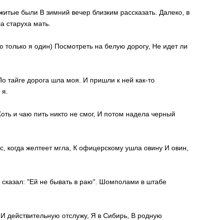
ые были В зимний вечер близким рассказать. Далеко, в
а старуха мать.
ю только я один) Посмотреть на белую дорогу, Не идет ли
По тайге дорога шла моя. И пришли к ней как-то
 я.
оть и чаю пить никто не смог, И потом надела черный
ас, когда желтеет мгла, К офицерскому ушла овину И овин,
п сказал: "Ей не бывать в раю". Шомполами в штабе
 И действительную отслужу, Я в Сибирь, В родную