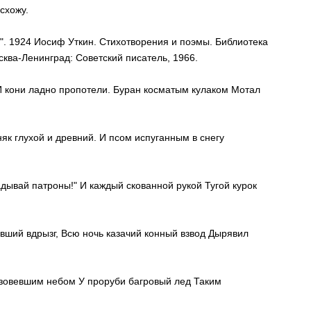
схожу.
а". 1924 Иосиф Уткин. Стихотворения и поэмы. Библиотека
сква-Ленинград: Советский писатель, 1966.
И кони ладно пропотели. Буран косматым кулаком Мотал
як глухой и древний. И псом испуганным в снегу
адывай патроны!" И каждый скованной рукой Тугой курок
вший вдрызг, Всю ночь казачий конный взвод Дырявил
 розовевшим небом У проруби багровый лед Таким