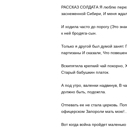
РАССКАЗ СОЛДАТА Я люблю пережит
заснеженной Сибири, И меня ждал
И ходила часто до порогу (Это зна
к ней бродяга-сын.
Только я другой был думой занят. 
партизаны И сказали, Что повешен
Вскипятила крепкий чай покорно, Х
Старый бабушкин платок.
А под утро, валенки надвинув, В ч
должно быть, подожгла.
Отпевать ее не стала церковь. По
офицерском Запороли мать мою!..
Вот когда война пройдет маленько