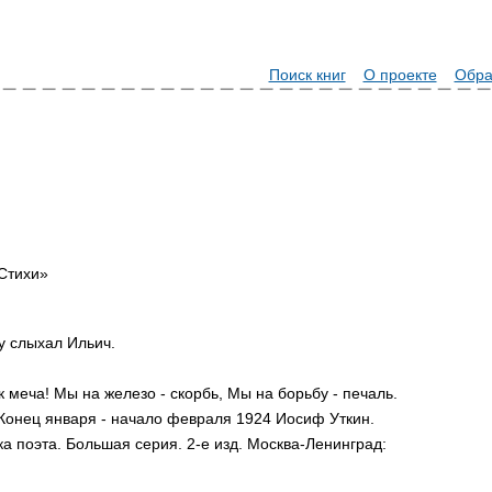
Поиск книг
О проекте
Обра
Стихи»
у слыхал Ильич.
к меча! Мы на железо - скорбь, Мы на борьбу - печаль.
 Конец января - начало февраля 1924 Иосиф Уткин.
а поэта. Большая серия. 2-е изд. Москва-Ленинград: