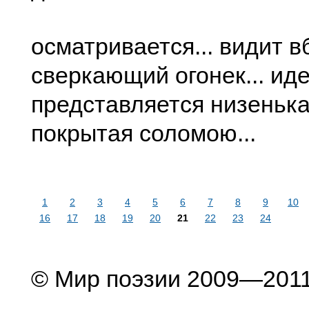
осматривается... видит в
сверкающий огонек... идет
представляется низенька
покрытая соломою...
1
2
3
4
5
6
7
8
9
10
16
17
18
19
20
21
22
23
24
© Мир поэзии 2009—201