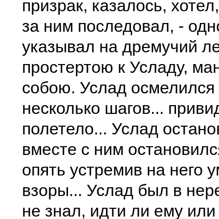
призрак, казалось, хотел
за ним последовал, - од
указывал на дремучий ле
простертою к Усладу, ман
собою. Услад осмелился 
несколько шагов... прив
полетело... Услад останов
вместе с ним остановилс
опять устремив на него
взоры... Услад был в нер
не знал, идти ли ему или 