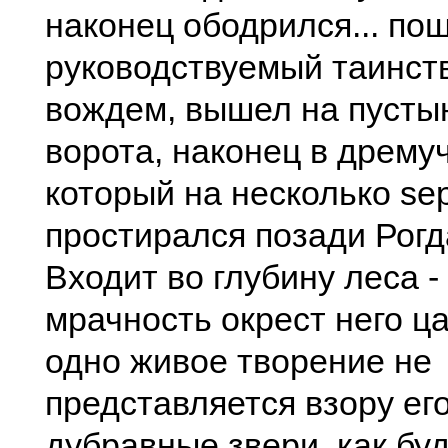
наконец ободрился... пош
руководствуемый таинс
вождем, вышел на пусты
ворота, наконец в дрему
который на несколько sep
простирался позади Рогд
Входит во глубину леса -
мрачность окрест него ц
одно живое творение не
представляется взору его
дубравные звери, как буд