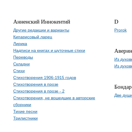
Анненский Иннокентий
D
Другие редакции и варианты
Prorok
Кипарисовый ларец
Лирика
Аверин
Надписи на книгах и шуточные стихи
Переводы
Из духов
Складни
Из духов
Стихи
Стихотворения 1906-1915 годов
Стихотворения в прозе
Бондар
Стихотворения в прозе - 2
Две души
Стихотворения, не вошедшие в авторские
сборники
Тихие песни
Трилистники