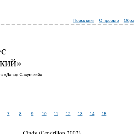
Поиск книг
О проекте
Обра
ес
кий»
с «Давид Сасунский»
7
8
9
10
11
12
13
14
15
Cindy (Cendrillon 2002)