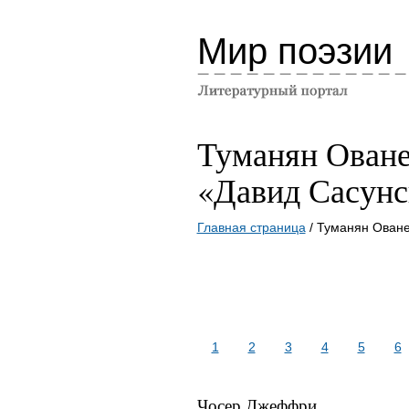
Мир поэзии
Туманян Ован
«Давид Сасунс
Главная страница
/ Туманян Оване
1
2
3
4
5
6
Чосер Джеффри