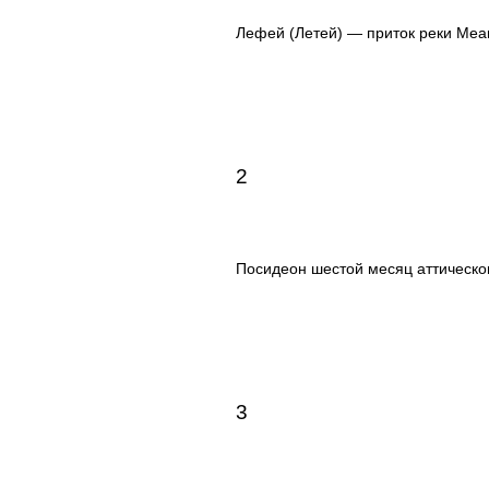
Лефей (Летей) — приток реки Меа
2
Посидеон шестой месяц аттическо
3