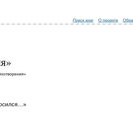
Поиск книг
О проекте
Обра
ия»
ихотворения»
носился…»