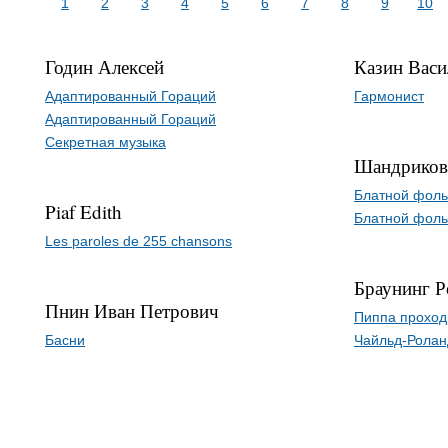
1
2
3
4
5
6
7
8
9
10
Годин Алексей
Казин Васи
Адаптированный Гораций
Гармонист
Адаптированный Гораций
Секретная музыка
Шандриков
Блатной фоль
Piaf Edith
Блатной фоль
Les paroles de 255 chansons
Браунинг Р
Пнин Иван Петрович
Пиппа проход
Басни
Чайльд-Ролан