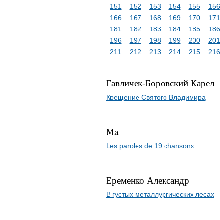
151
152
153
154
155
156
166
167
168
169
170
171
181
182
183
184
185
186
196
197
198
199
200
201
211
212
213
214
215
216
Гавличек-Боровский Карел
Крещение Святого Владимира
Ma
Les paroles de 19 chansons
Еременко Александр
В густых металлургических лесах