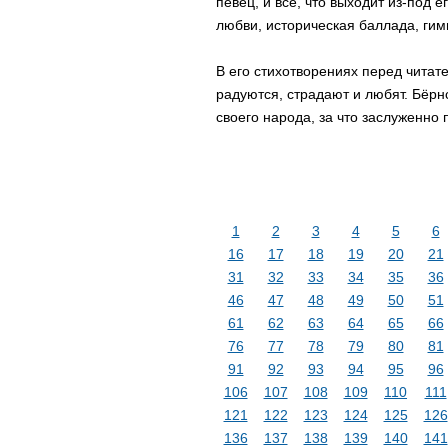
певец, и все, что выходит из-под е
любви, историческая баллада, гим
В его стихотворениях перед читате
радуются, страдают и любят. Бёрн
своего народа, за что заслуженно
1
2
3
4
5
6
16
17
18
19
20
21
31
32
33
34
35
36
46
47
48
49
50
51
61
62
63
64
65
66
76
77
78
79
80
81
91
92
93
94
95
96
106
107
108
109
110
111
121
122
123
124
125
126
136
137
138
139
140
141