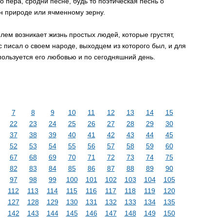
го пера, сродни песне, будь то поэтическая песнь о
н природе или ячменному зерну.
лем возникает жизнь простых людей, которые грустят,
с писал о своем народе, выходцем из которого был, и для
 пользуется его любовью и по сегодняшний день.
7
8
9
10
11
12
13
14
15
22
23
24
25
26
27
28
29
30
37
38
39
40
41
42
43
44
45
52
53
54
55
56
57
58
59
60
67
68
69
70
71
72
73
74
75
82
83
84
85
86
87
88
89
90
97
98
99
100
101
102
103
104
105
112
113
114
115
116
117
118
119
120
127
128
129
130
131
132
133
134
135
142
143
144
145
146
147
148
149
150