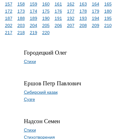
157
158
159
160
161
162
163
164
165
172
173
174
175
176
177
178
179
180
187
188
189
190
191
192
193
194
195
202
203
204
205
206
207
208
209
210
217
218
219
220
Городецкий Олег
Стихи
Ершов Петр Павлович
Сибирский казак
Сузге
Надсон Семен
Стихи
Стихотворения