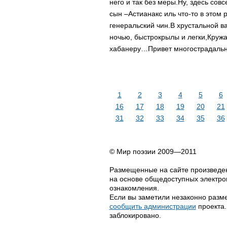
него и так без меры.
Ну, здесь сов
сын –
Астианакс иль что-то в этом 
генеральский чин.
В хрустальной в
ночью, быстрокрылы и легки,
Кружа
хабанеру…
Привет многострадаль
1
2
3
4
5
6
16
17
18
19
20
21
31
32
33
34
35
36
© Мир поэзии 2009—2011
Размещенные на сайте произведен
на основе общедоступных электрон
ознакомления.
Если вы заметили незаконно разме
сообщить администрации
проекта.
заблокировано.