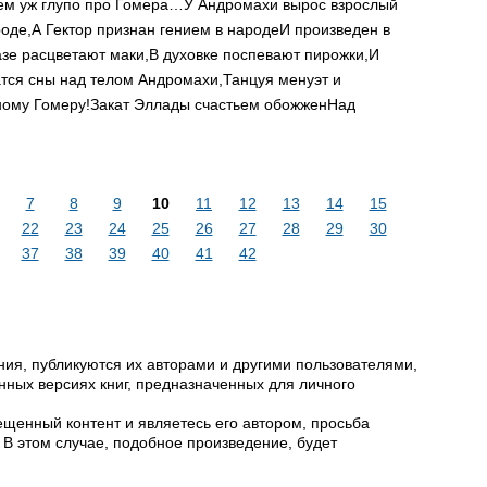
сем уж глупо про Гомера…
У Андромахи вырос взрослый
роде,
А Гектор признан гением в народе
И произведен в
азе расцветают маки,
В духовке поспевают пирожки,
И
тся сны над телом Андромахи,
Танцуя менуэт и
ному Гомеру!
Закат Эллады счастьем обожжен
Над
7
8
9
10
11
12
13
14
15
22
23
24
25
26
27
28
29
30
37
38
39
40
41
42
ия, публикуются их авторами и другими пользователями,
ных версиях книг, предназначенных для личного
щенный контент и являетесь его автором, просьба
 В этом случае, подобное произведение, будет