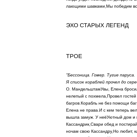
лающими шавками,
Мы победим все
ЭХО СТАРЫХ ЛЕГЕНД
ТРОЕ
"Бессоница. Гомер. Тугие паруса.
Я список кораблей прочел до сер
О. Мандельштам
Увы, Елена броси
нелепый с похмела,
Провел гостей
багров.
Корабль не без помощи баг
Елена не права.
И с кем теперь ве
вышла замуж. У неё
Уютный дом и 
Кассандрик,
Свари обед и постирай
ночам свою Кассандру,
Но любит, к