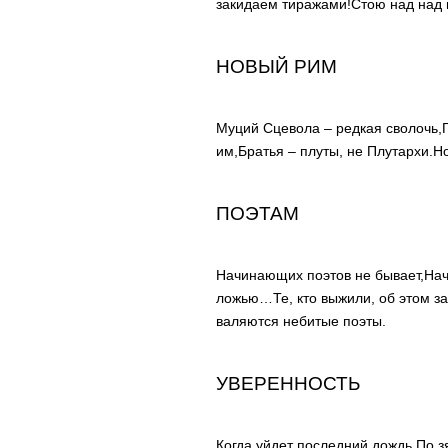
закидаем тиражами!
Стою над над
НОВЫЙ РИМ
Муций Сцевола – редкая сволочь,
им,
Братья – плуты, не Плутархи.
Но
ПОЭТАМ
Начинающих поэтов не бывает,
Нач
ложью…
Те, кто выжили, об этом з
валяются небитые поэты.
УВЕРЕННОСТЬ
Когда уйдет последний дождь,
По з