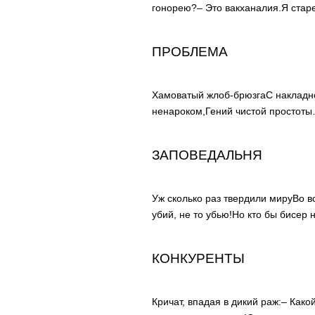
гонорею?
– Это вакханалия.
Я стар
ПРОБЛЕМА
Хамоватый жлоб-брюзга
С накладн
ненароком,
Гений чистой простот
ЗАПОВЕДАЛЬНЯ
Уж сколько раз твердили миру
Во в
убий, не то убью!
Но кто бы бисер 
КОНКУРЕНТЫ
Кричат, впадая в дикий раж:
– Какой