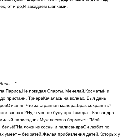
х, от и до,
И закидаем шапками.
едины…"
ла Париса,
Не покидая Спарты. Менелай,
Косматый и
 до пристани. Триера
Качалась на волнах. Был день
ров
Отчалил.
Что за странная манера:
Брак сохранять?
лите воевать?
Ну, я уже не буду про Гомера…
Кассандра
милый палисадник.
Муж ласково бормочет: "Мой
 бельё!"
На ложе из сосны и палисандра
Он любит по
ак умеет – без затей,
Желая прибавления детей,
Которых у