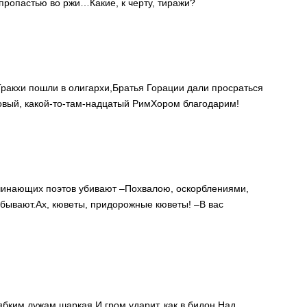
 пропастью во ржи…
Какие, к черту, тиражи?
Гракхи пошли в олигархи,
Братья Горации дали просраться
вый, какой-то-там-надцатый Рим
Хором благодарим!
инающих поэтов убивают –
Похвалою, оскорблениями,
абывают.
Ах, кюветы, придорожные кюветы! –
В вас
ябким лужам шаркая,
И гром ударит, как в бидон,
Над