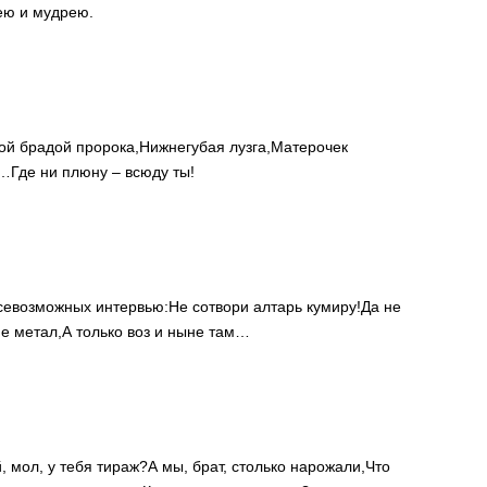
ею и мудрею.
ой брадой пророка,
Нижнегубая лузга,
Матерочек
ы…
Где ни плюну – всюду ты!
севозможных интервью:
Не сотвори алтарь кумиру!
Да не
не метал,
А только воз и ныне там…
, мол, у тебя тираж?
А мы, брат, столько нарожали,
Что