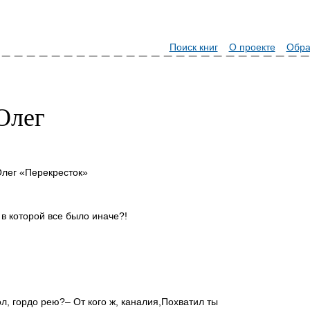
Поиск книг
О проекте
Обра
Олег
лег «Перекресток»
, в которой все было иначе?!
л, гордо рею?
– От кого ж, каналия,
Похватил ты