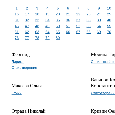
1
2
3
4
5
6
7
8
9
10
16
17
18
19
20
21
22
23
24
25
31
32
33
34
35
36
37
38
39
40
46
47
48
49
50
51
52
53
54
55
61
62
63
64
65
66
67
68
69
70
76
77
78
79
80
Феогнид
Молина Ти
Лирика
Севильский оз
Стихотворения
Вагинов Ко
Макеева Ольга
Константи
Стихи
Стихотворени
Отрада Николай
Кривин Фе